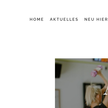
Zum
Inhalt
springen
HOME
AKTUELLES
NEU HIER
Zeige
grösseres
Bild