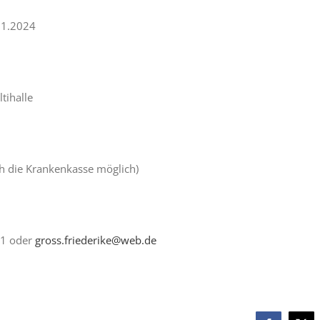
.11.2024
tihalle
ch die Krankenkasse möglich)
91 oder
gross.friederike@web.de