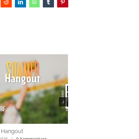
Reddit
LinkedIn
WhatsApp
Tumblr
Pinterest
 Hangout
Predigtreihe Demut
2026
|
0 Kommentare
Mai 2nd, 2026
|
0 Kommentare