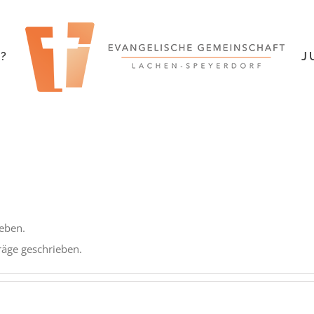
?
J
geben.
räge geschrieben.