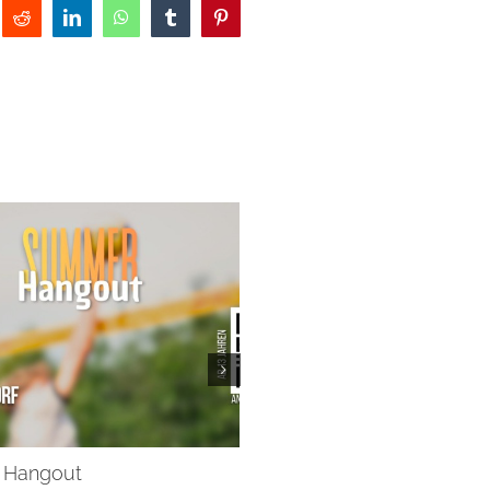
Reddit
LinkedIn
WhatsApp
Tumblr
Pinterest
 Hangout
Predigtreihe Demut