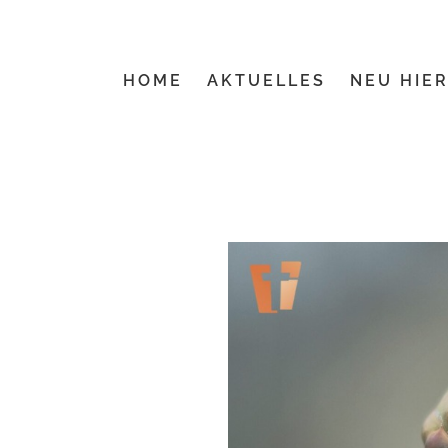
Zum
Inhalt
springen
HOME
AKTUELLES
NEU HIER
Zeige
grösseres
Bild