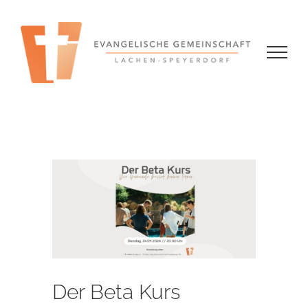
Zum
Inhalt
springen
Zeige
grösseres
Bild
Der Beta Kurs