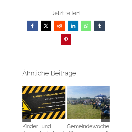
Jetzt teilen!
Facebook
X
Reddit
LinkedIn
WhatsApp
Tumblr
Pinterest
Ähnliche Beiträge
Kinder- und
Gemeindewochenende
Summe