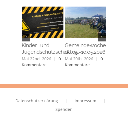
Kinder- und
Gemeindewochenende
Summe
Jugendschutzschulung
08.05.-10.05.2026
Hangou
Mai 22nd, 2026
|
0
Mai 20th, 2026
|
0
Mai 13th, 
Kommentare
Kommentare
Kommenta
Datenschutzerklärung
Impressum
Spenden